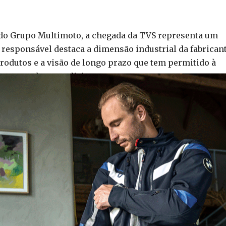
 do Grupo Multimoto, a chegada da TVS representa um
 responsável destaca a dimensão industrial da fabricant
rodutos e a visão de longo prazo que tem permitido à
ais mercados mundiais.
companhada por uma gama diversificada, capaz de
. Entre os modelos de maior destaque encontra-se a RTR
índrico de 310 cc que desenvolve 35,6 cv e 28,7 Nm. O
, ecrã TFT de 5 polegadas, cruise control, suspensões K
 Michelin e um pacote eletrónico particularmente
m curva e diversos assistentes avançados.
ntraída e versátil. Com um motor de 225,9 cc, potênci
pela tecnologia SmartXonnect, suspensão KYB e embraiag
orientada para utilização urbana e lazer.