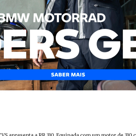
 TVS apresenta a RR 310. Equipada com um motor de 310 