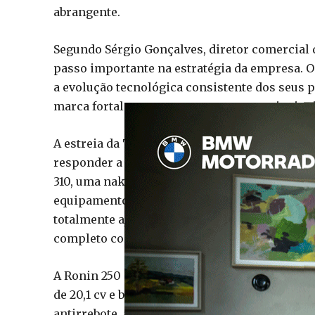
abrangente.
Segundo Sérgio Gonçalves, diretor comercial
passo importante na estratégia da empresa. O
a evolução tecnológica consistente dos seus p
marca fortalecer a sua presença nos princip
A estreia da TVS na Península Ibérica será a
responder a diferentes perfis de utilizadores
310, uma naked equipada com um motor monocil
equipamento inclui quickshifter bidirecional
totalmente ajustáveis, travagem Bybre, pneus
completo com cinco modos de condução, ABS e
A Ronin 250 aposta numa abordagem mais desco
de 20,1 cv e binário de 19,9 Nm, destaca-se 
antirrebote, assumindo-se como uma proposta 