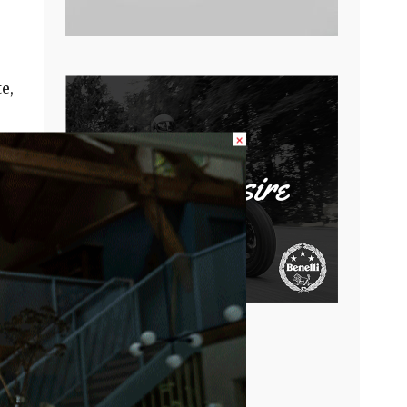
e,
×
YB
a
em