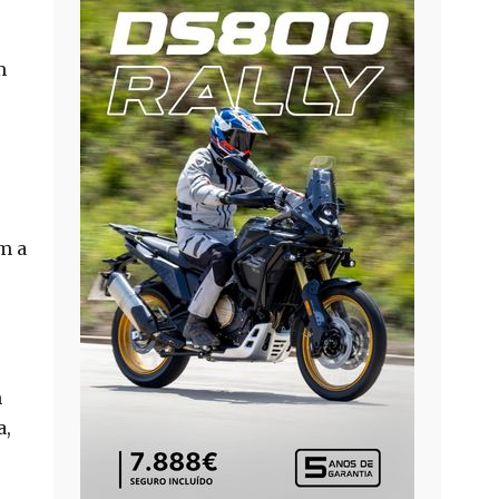
m
m a
m
a,