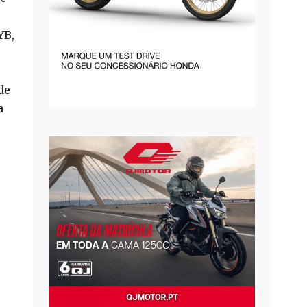
YB,
de
a
s