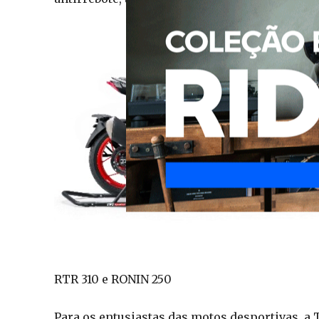
RTR 310 e RONIN 250
Para os entusiastas das motos desportivas, a