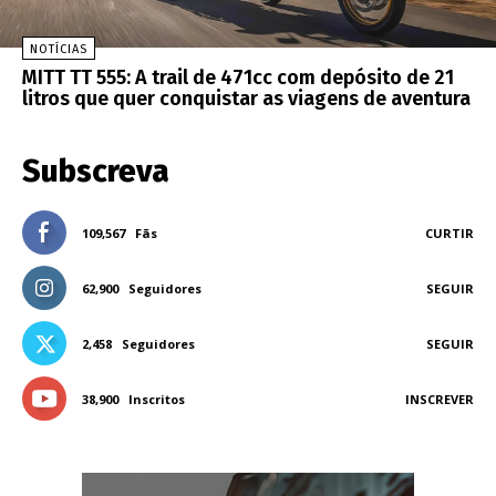
NOTÍCIAS
MITT TT 555: A trail de 471cc com depósito de 21
litros que quer conquistar as viagens de aventura
Subscreva
109,567
Fãs
CURTIR
62,900
Seguidores
SEGUIR
2,458
Seguidores
SEGUIR
38,900
Inscritos
INSCREVER