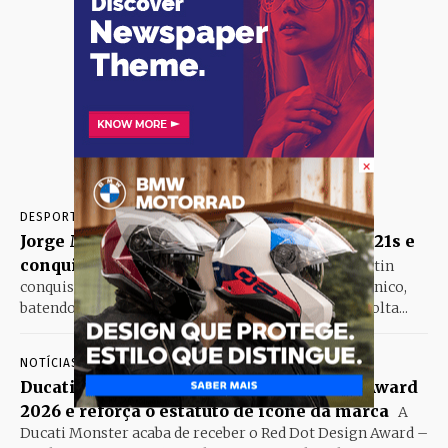
×
DESPORTO
AGOSTO 8, 2026
Jorge Martín bate Raúl Fernández por 0,021s e
conquista a pole em Silverstone
Jorge Martin
conquistou a pole position no Grande Prémio Britânico,
batendo Raul Fernandez com um novo recorde de volta...
NOTÍCIAS
AGOSTO 8, 2026
Ducati Monster vence o Red Dot Design Award
2026 e reforça o estatuto de ícone da marca
A
Ducati Monster acaba de receber o Red Dot Design Award –