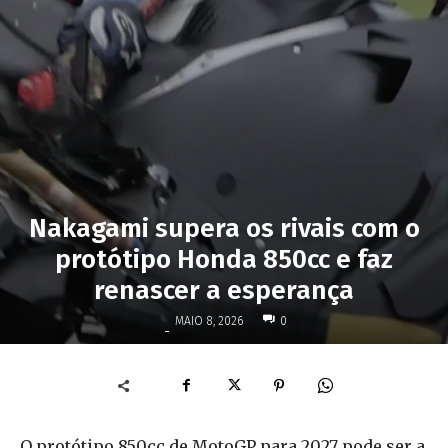
Nakagami supera os rivais com o
protótipo Honda 850cc e faz
renascer a esperança
MAIO 8, 2026
0
-
O protótipo 850cc de MotoGP para 2027 pode ser a