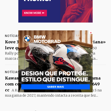
×
NOTÍCIAS
AGOSTO 7, 2026
Kove 350 Rally promete ser a trail «Dakariana»
leve que faltava na gama chinesa
A Kove 350
Rally poderá tornar-se uma das próximas apostas da
marca chinesa no segmento das trail de média-baixa...
NOTÍCIAS
AGOSTO 7, 2026
Kawasaki Vulcan S 2027 mantém-se na gama
com conforto, personalização e motor de 649
cc
A Kawasaki confirmou a continuidade da Vulcan S na
sua gama de 2027, mantendo intacta a receita que fez...