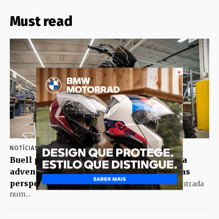
Must read
×
NOTÍCIAS
AGOSTO 7, 2026
Buell pode estar a preparar a sua primeira
adventure: conceito “The Goat” abre novas
perspetivas
A Buell poderá estar a preparar a entrada
num...