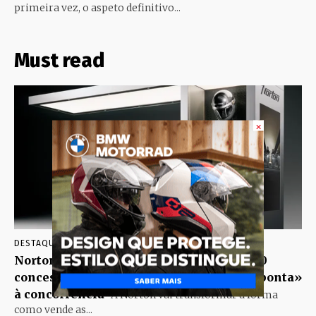
primeira vez, o aspeto definitivo...
Must read
×
DESTAQUE COMÉRCIO
AGOSTO 6, 2026
Norton prepara expansão global para 200
concessionários com novos espaços e «aponta»
à concorrência
A Norton vai transformar a forma
como vende as...