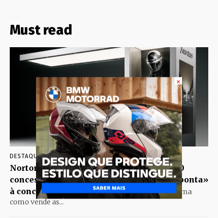
Must read
×
DESTAQUE COMÉRCIO
AGOSTO 6, 2026
Norton prepara expansão global para 200
concessionários com novos espaços e «aponta»
à concorrência
A Norton vai transformar a forma
como vende as...