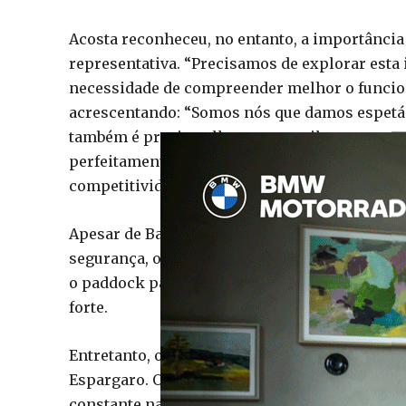
Acosta reconheceu, no entanto, a importância
representativa. “Precisamos de explorar esta 
necessidade de compreender melhor o funcion
acrescentando: “Somos nós que damos espetácul
também é preciso olhar para aquilo que aconte
perfeitamente o clima de urgência vivido atu
competitividade e segurança num ambiente ca
Apesar de Bagnaia ter criticado publicamente 
segurança, o ceticismo demonstrado por Acost
o paddock parece cada vez mais consciente de
forte.
Entretanto, outro nome começa a ganhar força
Espargaro. O atual piloto de testes da Honda,
constante nas reuniões da Comissão de Segura