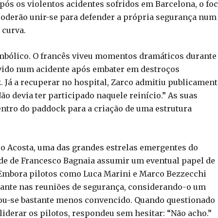
ós os violentos acidentes sofridos em Barcelona, o fo
poderão unir-se para defender a própria segurança num
 curva.
imbólico. O francês viveu momentos dramáticos durante
lvido num acidente após embater em destroços
 Já a recuperar no hospital, Zarco admitiu publicament
ão devia ter participado naquele reinício.” As suas
ntro do paddock para a criação de uma estrutura
ro Acosta, uma das grandes estrelas emergentes do
ade de Francesco Bagnaia assumir um eventual papel de
. Embora pilotos como Luca Marini e Marco Bezzecchi
ante nas reuniões de segurança, considerando-o um
trou-se bastante menos convencido. Quando questionado
liderar os pilotos, respondeu sem hesitar: “Não acho.”