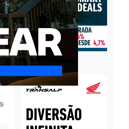
ilo
am
dos