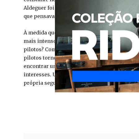
Aldeguer foi um dos pilotos a demonstrar apo
que pensava, sempre foi ouvido, e seria uma b
À medida que o MotoGP continua abalado pelo
mais intensos, permanece a grande questão: q
pilotos? Com Pedro Acosta a pressionar por u
pilotos tornou-se um tema central dentro do 
encontrar uma figura capaz de unir verdadeir
interesses. Uma coisa, porém, parece certa: o
própria segurança — dentro e fora da pista.