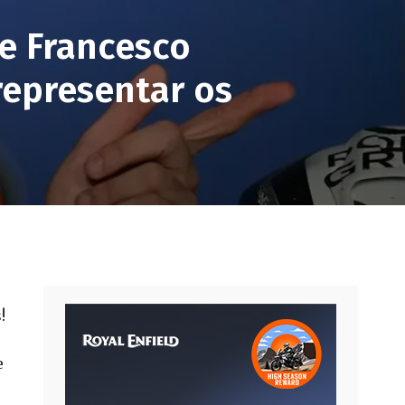
e Francesco
representar os
!
e