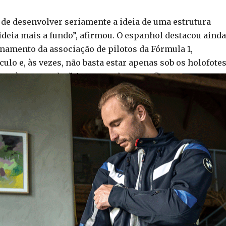
 de desenvolver seriamente a ideia de uma estrutura
ideia mais a fundo”, afirmou. O espanhol destacou ainda
amento da associação de pilotos da Fórmula 1,
o e, às vezes, não basta estar apenas sob os holofotes
ce à nossa volta.” As suas palavras refletem
almente no MotoGP, onde os pilotos tentam equilibrar
da vez mais exigente.
a falta de participação de muitos pilotos nas reuniões 
a funciona como um sinal de alerta. Com vidas em risc
 que será necessária uma posição coletiva muito mais
 como possível representante dos pilotos: Aleix
 conhecido pela personalidade frontal e pela participaçã
nça, reúne apoio significativo dentro do paddock. Fer