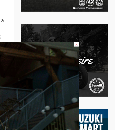
 a
;
×
de
o,
o
min