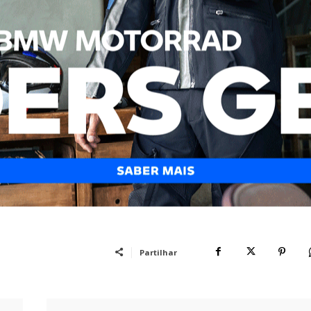
io claro ao espanhol, afirmando: “Ele sempre disse aqu
oa opção.”
s recentes acidentes e os apelos por mudanças se torn
uem irá assumir a liderança desta luta pela segurança 
ma frente mais unida, a criação de uma associação de
campeonato. Resta saber se o paddock conseguirá
amente os pilotos e defender eficazmente os seus
s pilotos estão cada vez mais preparados para lutar pela
Partilhar