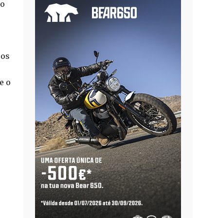
co
 os
e o