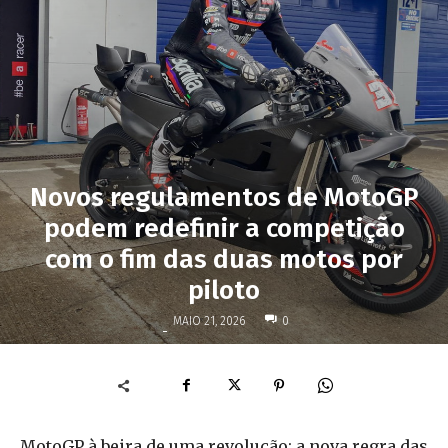
Novos regulamentos de MotoGP
podem redefinir a competição
com o fim das duas motos por
piloto
MAIO 21, 2026
0
-
MotoGP à beira de uma revolução: a nova regra das