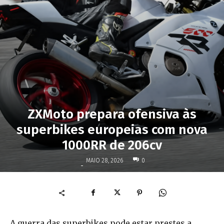
ZXMoto prepara ofensiva às
superbikes europeias com nova
1000RR de 206cv
MAIO 28, 2026
0
-
A guerra das superbikes pode estar prestes a