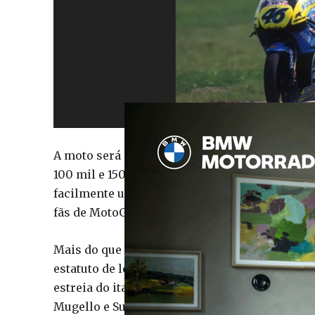
A moto será colocada à venda através da plat
100 mil e 150 mil euros. No entanto, tratando-
facilmente ultrapassar essas previsões, sobr
fãs de MotoGP.
Mais do que uma simples moto de competição, 
estatuto de lenda absoluta do motociclismo.
estreia do italiano no Mundial, seguindo-se v
Mugello e Suzuka. Pouco depois surgiu o prime