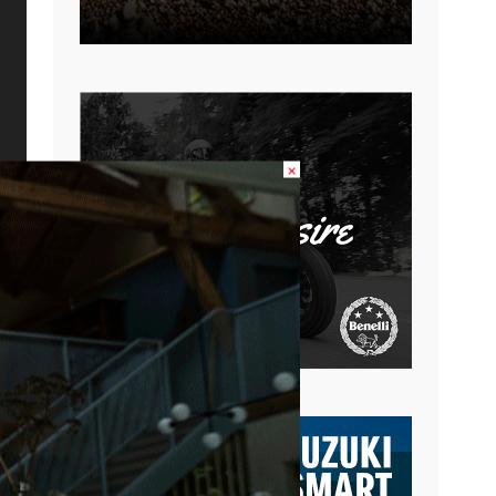
×
re
á
os
ao