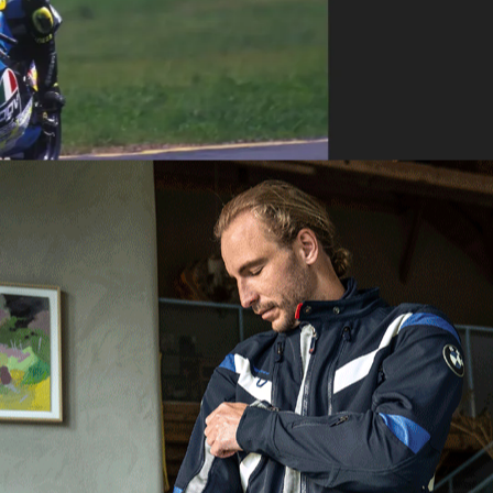
aforma RM Sotheby’s Sealed, com um valor estimado ent
se de um leilão sem reserva mínima, o valor final poder
etudo tendo em conta o peso histórico da máquina para 
esta RS125R representa o início da ascensão de Rossi 
 A temporada de 1996 começou com um sexto lugar na
árias classificações pontuáveis em pistas como Jerez,
iro pódio, com um terceiro lugar na Áustria, antes da