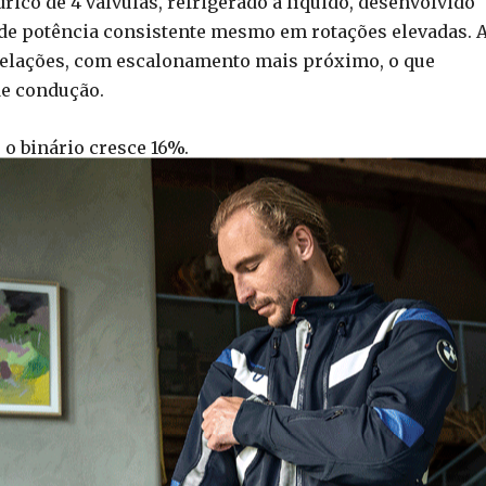
co de 4 válvulas, refrigerado a líquido, desenvolvido
a de potência consistente mesmo em rotações elevadas. 
relações, com escalonamento mais próximo, o que
de condução.
 o binário cresce 16%.
a para o fora de estrada ligeiro. De série, traz proteç
e 19” e traseira de 17”, painel LCD a cores e depósito de 
Mecha”, reforça a presença visual e a sensação de
robustez e uma atitude jovem, ao mesmo tempo que favor
terrenos variados. A iluminação Full LED aumenta a
garante autonomia generosa.