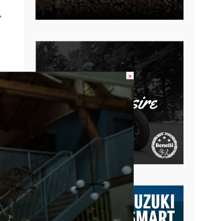
A
×
ão
14
ece