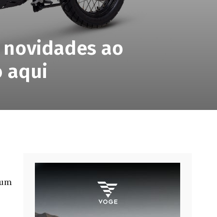
 novidades ao
o aqui
 um