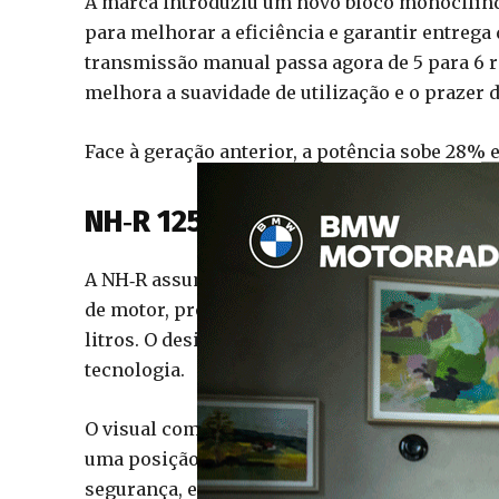
A marca introduziu um novo bloco monocilíndri
para melhorar a eficiência e garantir entreg
transmissão manual passa agora de 5 para 6 
melhora a suavidade de utilização e o prazer 
Face à geração anterior, a potência sobe 28% e
NH‑R 125: a mais aventureira
A NH‑R assume uma postura claramente orientad
de motor, protetores de mãos, jante dianteira d
litros. O design frontal, inspirado no estilo “
tecnologia.
O visual com influência dos ralis transmite 
uma posição de condução elevada, ideal para 
segurança, enquanto o depósito de 14 litros 