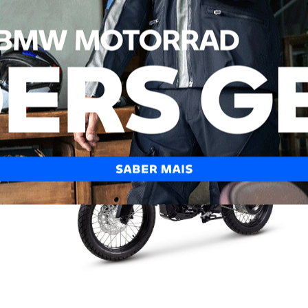
ta USB‑C.