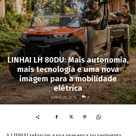
LINHAI LH 80DU: Mais autonomia,
mais tecnologia e uma nova
imagem para a mobilidade
elétrica
JUNHO 20, 2026
0
-
A LINHAI reforçou a sua presença no segmento