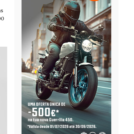
as
00