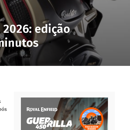
 2026: edição
minutos
s
pós