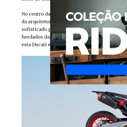
No centro da moto continua o impressionante
da arquitetura utilizada na Ducati Panigale 
sofisticado para o segmento, equipado com 
herdados das superbikes da marca italiana. O 
esta Ducati entre as monocilíndricas de estr