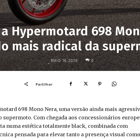
e a Hypermotard 698 Mon
do mais radical da super
MAIO 16, 2026
0
-
Partilhar
rmotard 698 Mono Nera, uma versão ainda mais agressiv
ão supermoto. Com chegada aos concessionários europ
sta numa estética totalmente black, combinada com
cnica pensada para elevar tanto a presença visual como