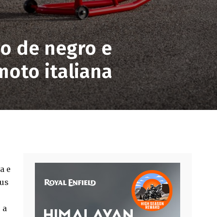
o de negro e
moto italiana
a e
eus
 a