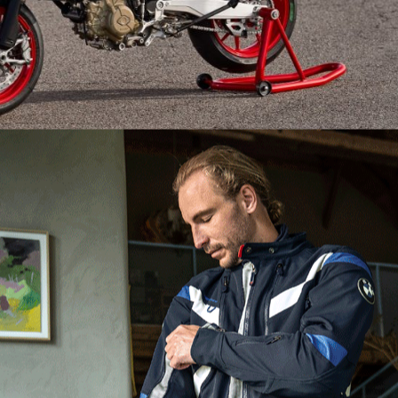
. De série, esta versão já inclui o Ducati Quick Shift
 sem embraiagem tanto em subida como em redução,
oximando ainda mais a experiência de uma verdadeira