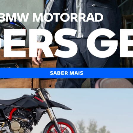
 motor Superquadro Mono de 659 cc, derivado diretame
1299. Trata-se de um monocilíndrico extremamente
distribuição desmodrómica e componentes internos
resultado são 77,5 cv às 10.250 rpm, um valor que coloca
ada mais potentes alguma vez produzidas.