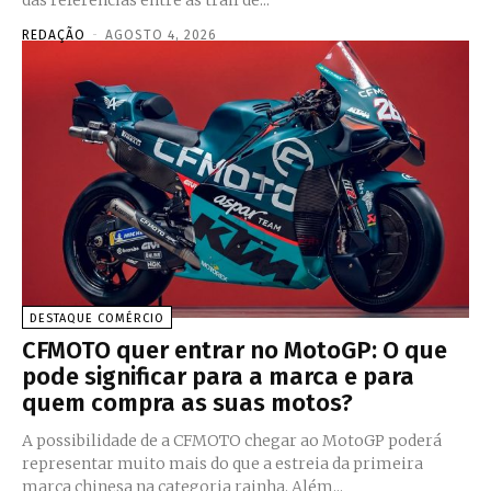
das referências entre as trail de...
REDAÇÃO
-
AGOSTO 4, 2026
DESTAQUE COMÉRCIO
CFMOTO quer entrar no MotoGP: O que
pode significar para a marca e para
quem compra as suas motos?
A possibilidade de a CFMOTO chegar ao MotoGP poderá
representar muito mais do que a estreia da primeira
marca chinesa na categoria rainha. Além...